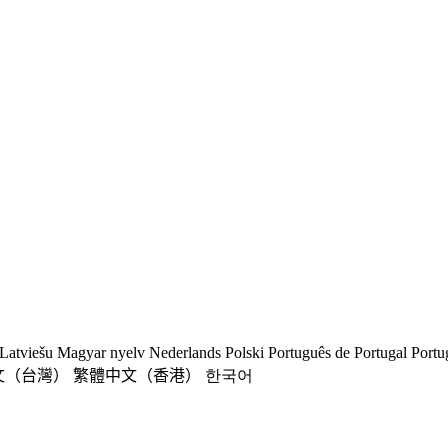
Latviešu
Magyar nyelv
Nederlands
Polski
Português de Portugal
Portu
文（台灣）
繁體中文（香港）
한국어