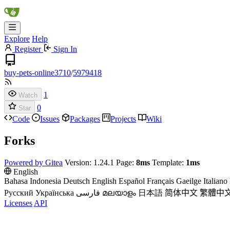
Explore
Help
Register
Sign In
buy-pets-online3710
/
5979418
1
Watch
0
Star
Code
Issues
Packages
Projects
Wiki
Forks
Powered by Gitea
Version: 1.24.1 Page:
8ms
Template:
1ms
English
Bahasa Indonesia
Deutsch
English
Español
Français
Gaeilge
Italiano
Русский
Українська
فارسی
മലയാളം
日本語
简体中文
繁體中
Licenses
API