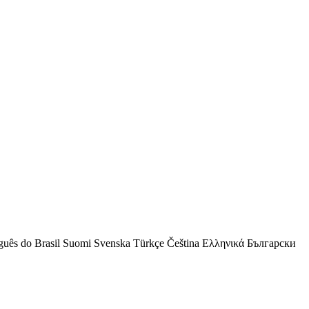
guês do Brasil
Suomi
Svenska
Türkçe
Čeština
Ελληνικά
Български