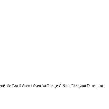
guês do Brasil
Suomi
Svenska
Türkçe
Čeština
Ελληνικά
Български