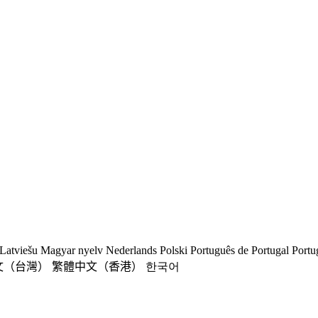
Latviešu
Magyar nyelv
Nederlands
Polski
Português de Portugal
Portu
文（台灣）
繁體中文（香港）
한국어