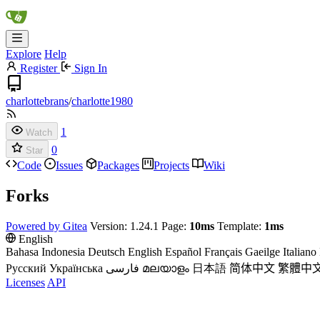
Explore
Help
Register
Sign In
charlottebrans
/
charlotte1980
1
Watch
0
Star
Code
Issues
Packages
Projects
Wiki
Forks
Powered by Gitea
Version: 1.24.1 Page:
10ms
Template:
1ms
English
Bahasa Indonesia
Deutsch
English
Español
Français
Gaeilge
Italiano
Русский
Українська
فارسی
മലയാളം
日本語
简体中文
繁體中
Licenses
API