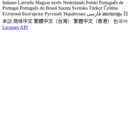
Italiano
Latviešu
Magyar nyelv
Nederlands
Polski
Português de
Portugal
Português do Brasil
Suomi
Svenska
Türkçe
Čeština
Ελληνικά
Български
Русский
Українська
فارسی
മലയാളം
日
本語
简体中文
繁體中文（台灣）
繁體中文（香港）
한국어
Licenses
API