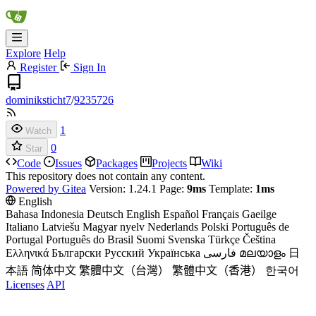
Explore
Help
Register
Sign In
dominiksticht7
/
9235726
1
Watch
0
Star
Code
Issues
Packages
Projects
Wiki
This repository does not contain any content.
Powered by Gitea
Version: 1.24.1 Page:
9ms
Template:
1ms
English
Bahasa Indonesia
Deutsch
English
Español
Français
Gaeilge
Italiano
Latviešu
Magyar nyelv
Nederlands
Polski
Português de
Portugal
Português do Brasil
Suomi
Svenska
Türkçe
Čeština
Ελληνικά
Български
Русский
Українська
فارسی
മലയാളം
日
本語
简体中文
繁體中文（台灣）
繁體中文（香港）
한국어
Licenses
API