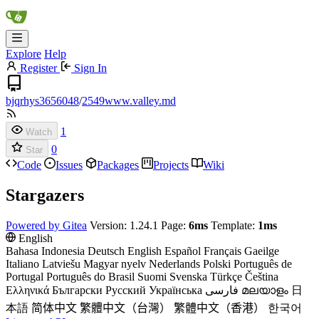
Explore
Help
Register
Sign In
bjqrhys3656048
/
2549www.valley.md
1
Watch
0
Star
Code
Issues
Packages
Projects
Wiki
Stargazers
Powered by Gitea
Version: 1.24.1 Page:
6ms
Template:
1ms
English
Bahasa Indonesia
Deutsch
English
Español
Français
Gaeilge
Italiano
Latviešu
Magyar nyelv
Nederlands
Polski
Português de
Portugal
Português do Brasil
Suomi
Svenska
Türkçe
Čeština
Ελληνικά
Български
Русский
Українська
فارسی
മലയാളം
日
本語
简体中文
繁體中文（台灣）
繁體中文（香港）
한국어