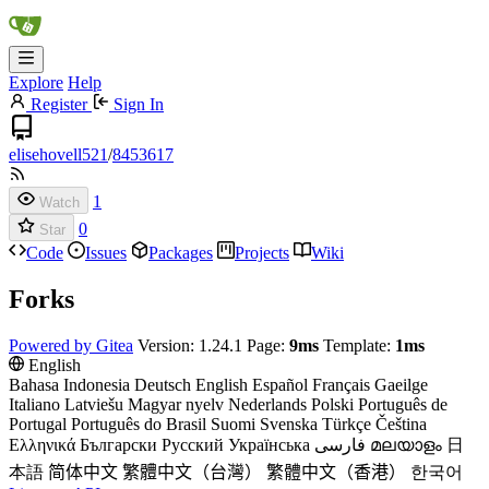
Explore
Help
Register
Sign In
elisehovell521
/
8453617
1
Watch
0
Star
Code
Issues
Packages
Projects
Wiki
Forks
Powered by Gitea
Version: 1.24.1 Page:
9ms
Template:
1ms
English
Bahasa Indonesia
Deutsch
English
Español
Français
Gaeilge
Italiano
Latviešu
Magyar nyelv
Nederlands
Polski
Português de
Portugal
Português do Brasil
Suomi
Svenska
Türkçe
Čeština
Ελληνικά
Български
Русский
Українська
فارسی
മലയാളം
日
本語
简体中文
繁體中文（台灣）
繁體中文（香港）
한국어