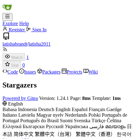
Explore
Help
Register
Sign In
latishabrandt
/
latisha2011
1
Watch
0
Star
Code
Issues
Packages
Projects
Wiki
Stargazers
Powered by Gitea
Version: 1.24.1 Page:
8ms
Template:
1ms
English
Bahasa Indonesia
Deutsch
English
Español
Français
Gaeilge
Italiano
Latviešu
Magyar nyelv
Nederlands
Polski
Português de
Portugal
Português do Brasil
Suomi
Svenska
Türkçe
Čeština
Ελληνικά
Български
Русский
Українська
فارسی
മലയാളം
日
本語
简体中文
繁體中文（台灣）
繁體中文（香港）
한국어