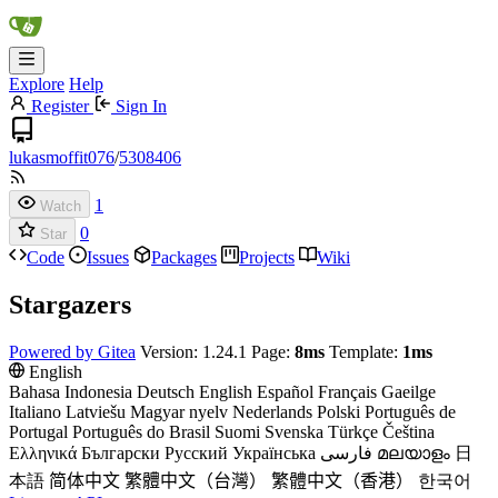
Explore
Help
Register
Sign In
lukasmoffit076
/
5308406
1
Watch
0
Star
Code
Issues
Packages
Projects
Wiki
Stargazers
Powered by Gitea
Version: 1.24.1 Page:
8ms
Template:
1ms
English
Bahasa Indonesia
Deutsch
English
Español
Français
Gaeilge
Italiano
Latviešu
Magyar nyelv
Nederlands
Polski
Português de
Portugal
Português do Brasil
Suomi
Svenska
Türkçe
Čeština
Ελληνικά
Български
Русский
Українська
فارسی
മലയാളം
日
本語
简体中文
繁體中文（台灣）
繁體中文（香港）
한국어