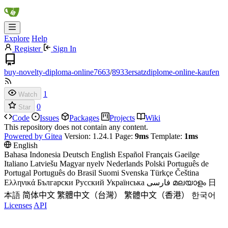
Explore
Help
Register
Sign In
buy-novelty-diploma-online7663
/
8933ersatzdiplome-online-kaufen
1
Watch
0
Star
Code
Issues
Packages
Projects
Wiki
This repository does not contain any content.
Powered by Gitea
Version: 1.24.1 Page:
9ms
Template:
1ms
English
Bahasa Indonesia
Deutsch
English
Español
Français
Gaeilge
Italiano
Latviešu
Magyar nyelv
Nederlands
Polski
Português de
Portugal
Português do Brasil
Suomi
Svenska
Türkçe
Čeština
Ελληνικά
Български
Русский
Українська
فارسی
മലയാളം
日
本語
简体中文
繁體中文（台灣）
繁體中文（香港）
한국어
Licenses
API