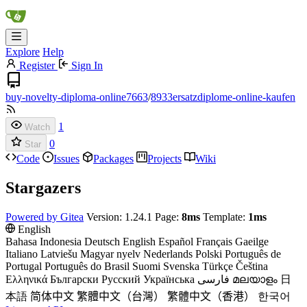
Explore
Help
Register
Sign In
buy-novelty-diploma-online7663
/
8933ersatzdiplome-online-kaufen
1
Watch
0
Star
Code
Issues
Packages
Projects
Wiki
Stargazers
Powered by Gitea
Version: 1.24.1 Page:
8ms
Template:
1ms
English
Bahasa Indonesia
Deutsch
English
Español
Français
Gaeilge
Italiano
Latviešu
Magyar nyelv
Nederlands
Polski
Português de
Portugal
Português do Brasil
Suomi
Svenska
Türkçe
Čeština
Ελληνικά
Български
Русский
Українська
فارسی
മലയാളം
日
本語
简体中文
繁體中文（台灣）
繁體中文（香港）
한국어